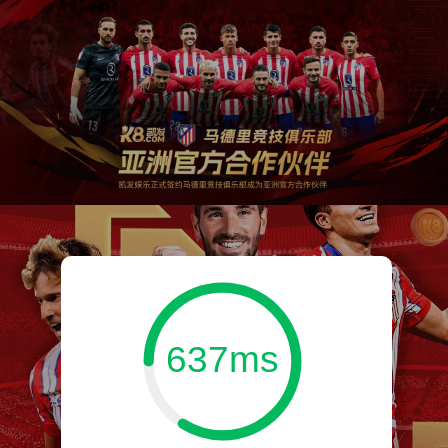
637ms